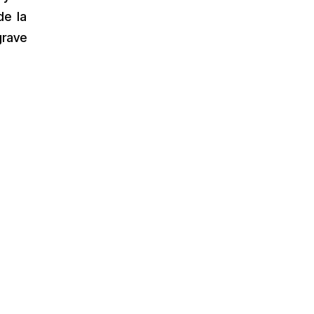
de la
grave