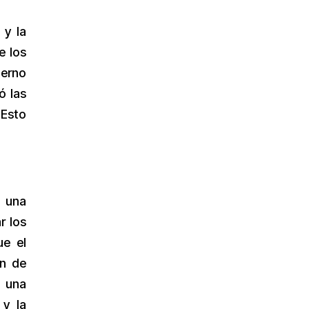
 y la
e los
ierno
ó las
 Esto
a una
r los
ue el
an de
 una
 y la