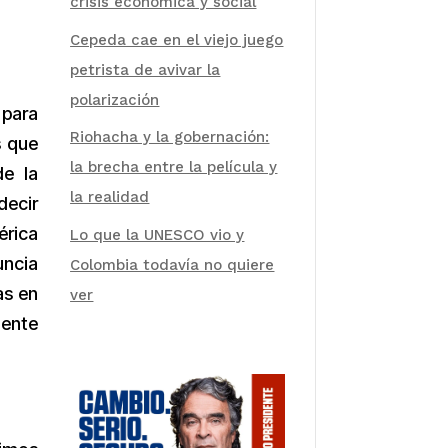
crisis económica y social
Cepeda cae en el viejo juego
petrista de avivar la
polarización
 para
Riohacha y la gobernación:
s que
la brecha entre la película y
de la
la realidad
decir
érica
Lo que la UNESCO vio y
uncia
Colombia todavía no quiere
as en
ver
mente