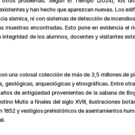
 otros problemas. Según El Tiempo (2024), los úl
 existentes y han hecho que aparezcan nuevas. Los edif
cia sísmica, ni con sistemas de detección de incendios
as muestras encontradas. Esto pone en evidencia el r
a integridad de los alumnos, docentes y visitantes ext
on una colosal colección de más de 3,5 millones de p
, geológicas, arqueológicas y etnográficas. Entre otra
ños de antigüedad provenientes de la sabana de Bo
ino Mutis a finales del siglo XVIII, ilustraciones botá
n 1852 y vestigios prehistóricos de asentamientos hu
l.