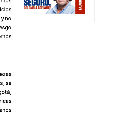
timos
icios
 y no
iesgo
ernos
iezas
s, se
gotá,
nicas
manos