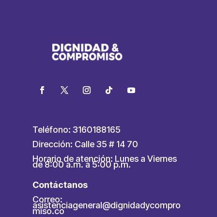
Teléfono: 3160188165
Dirección: Calle 35 # 14 70
Horario de atención: Lunes a Viernes
de 8:00 a.m. a 5:00 p.m.
Contáctanos
Correo:
asistenciageneral@dignidadycompro
miso.co