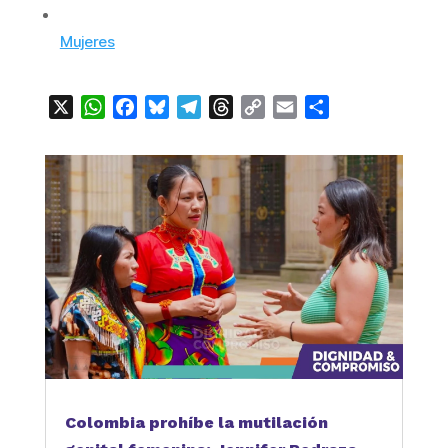
Mujeres
X
WhatsApp
Facebook
Bluesky
Telegram
Threads
Copy
Email
Compartir
Link
Colombia prohíbe la mutilación