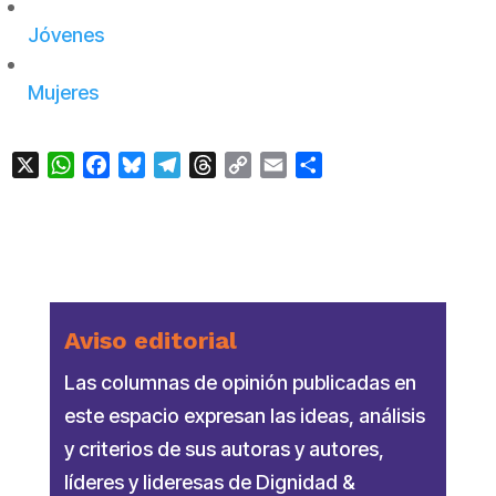
Jóvenes
Mujeres
X
WhatsApp
Facebook
Bluesky
Telegram
Threads
Copy
Email
Compartir
Link
Aviso editorial
Las columnas de opinión publicadas en
este espacio expresan las ideas, análisis
y criterios de sus autoras y autores,
líderes y lideresas de Dignidad &