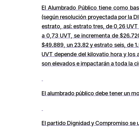
El Alumbrado Público tiene como bas
(según resolución proyectada por la D
estrato, así: estrato tres, de 0,26 UV
a 0,73 UVT, se incrementa de $26.720
$49.889, un 23.82 y estrato seis, de 1
UVT depende del kilovatio hora y los
son elevados e impactarán a toda la ci
El alumbrado público debe tener un mo
El partido Dignidad y Compromiso se u