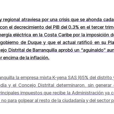
 y regional atraviesa por una crisis que se ahonda ca
n el decrecimiento del PIB del 0.3% en el tercer trime
energía eléctrica en la Costa Caribe por la imposición
 gobierno de Duque y que el actual ratificó en su Pl
ejo Distrital de Barranquilla aprobó un “aguinaldo” a
 encima de la inflación.
ranquilla la empresa mixta K-yena SAS (65% del distrit
ldía y el Concejo Distrital determinaron, sin genera
incipales impuestos que recibe la Administración ya c
 no para golpear al resto de la ciudadanía y del sector 