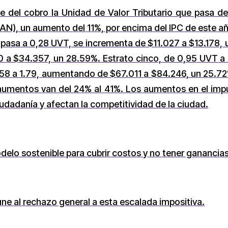
e del cobro la Unidad de Valor Tributario que pasa 
IAN), un aumento del 11%, por encima del IPC de este añ
T pasa a 0,28 UVT, se incrementa de $11.027 a $13.178,
 a $34.357, un 28.59%. Estrato cinco, de 0,95 UVT a
.58 a 1.79, aumentando de $67.011 a $84.246, un 25.72%.
 aumentos van del 24% al 41%. Los aumentos en el imp
udadanía y afectan la competitividad de la ciudad.
delo sostenible para cubrir costos y no tener ganancias
ne al rechazo general a esta escalada impositiva.