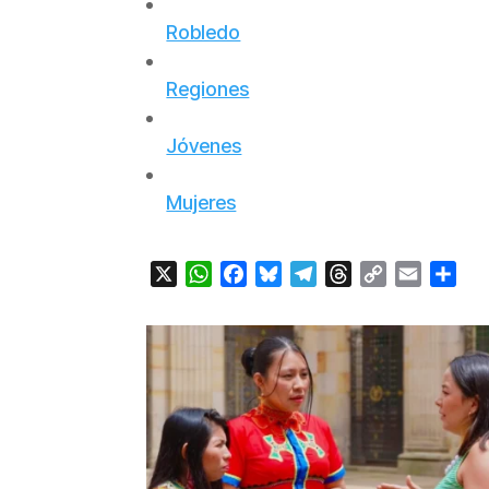
Robledo
Regiones
Jóvenes
Mujeres
X
WhatsApp
Facebook
Bluesky
Telegram
Threads
Copy
Email
Com
Link