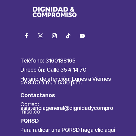
Teléfono: 3160188165
Dirección: Calle 35 # 14 70
Horario de atención: Lunes a Viernes
de 8:00 a.m. a 5:00 p.m.
Contáctanos
Correo:
asistenciageneral@dignidadycompro
miso.co
PQRSD
Para radicar una PQRSD
haga clic aquí