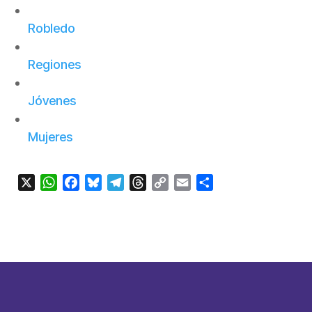
Robledo
Regiones
Jóvenes
Mujeres
X
WhatsApp
Facebook
Bluesky
Telegram
Threads
Copy
Email
Compartir
Link