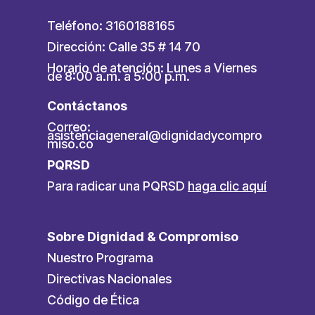
Teléfono: 3160188165
Dirección: Calle 35 # 14 70
Horario de atención: Lunes a Viernes
de 8:00 a.m. a 5:00 p.m.
Contáctanos
Correo:
asistenciageneral@dignidadycompro
miso.co
PQRSD
Para radicar una PQRSD
haga clic aquí
Sobre Dignidad & Compromiso
Nuestro Programa
Directivas Nacionales
Código de Ética