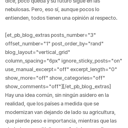
dice, poco queda y su futuro sigue en las
nebulosas. Pero, eso sí, aunque pocos lo
entienden, todos tienen una opinión al respecto.
[et_pb_blog_extras posts_number="3"
offset_number="1" post_order_by="rand"
blog_layout="vertical_grid"
column_spacing="6px" ignore_sticky_posts="on"
use_manual_excerpt="off" excerpt_length="0"
show_more="off" show_categories="off"
show_comments="off"][/et_pb_blog_extras]
Hay una idea común, sin ningún asidero en la
realidad, que los países a medida que se
modernizan van dejando de lado su agricultura,
que pierde peso e importancia, mientras que las