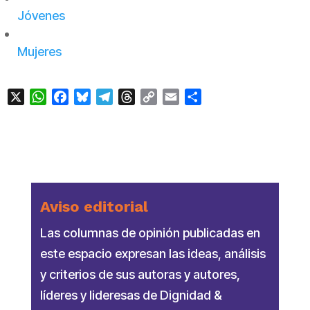
Jóvenes
Mujeres
X
WhatsApp
Facebook
Bluesky
Telegram
Threads
Copy
Email
Compartir
Link
Aviso editorial
Las columnas de opinión publicadas en
este espacio expresan las ideas, análisis
y criterios de sus autoras y autores,
líderes y lideresas de Dignidad &