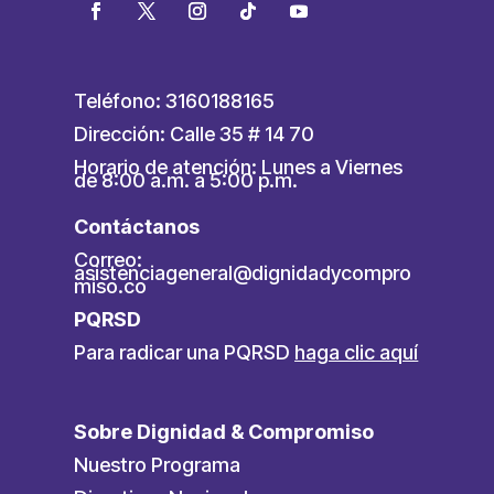
Teléfono: 3160188165
Dirección: Calle 35 # 14 70
Horario de atención: Lunes a Viernes
de 8:00 a.m. a 5:00 p.m.
Contáctanos
Correo:
asistenciageneral@dignidadycompro
miso.co
PQRSD
Para radicar una PQRSD
haga clic aquí
Sobre Dignidad & Compromiso
Nuestro Programa