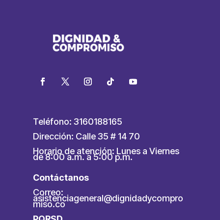
Teléfono: 3160188165
Dirección: Calle 35 # 14 70
Horario de atención: Lunes a Viernes
de 8:00 a.m. a 5:00 p.m.
Contáctanos
Correo:
asistenciageneral@dignidadycompro
miso.co
PQRSD