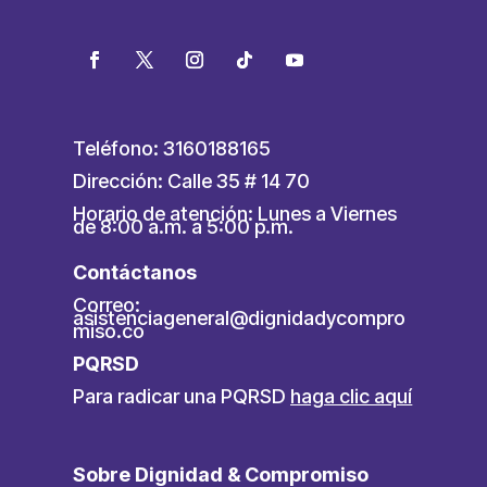
Teléfono: 3160188165
Dirección: Calle 35 # 14 70
Horario de atención: Lunes a Viernes
de 8:00 a.m. a 5:00 p.m.
Contáctanos
Correo:
asistenciageneral@dignidadycompro
miso.co
PQRSD
Para radicar una PQRSD
haga clic aquí
Sobre Dignidad & Compromiso