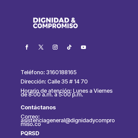
Teléfono: 3160188165
Dirección: Calle 35 # 14 70
Horario de atención: Lunes a Viernes
de 8:00 a.m. a 5:00 p.m.
Contáctanos
Correo:
asistenciageneral@dignidadycompro
miso.co
PQRSD