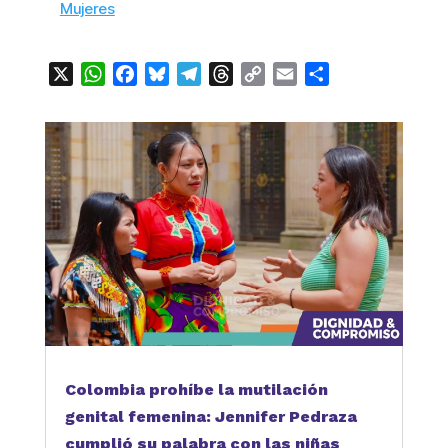
Mujeres
X
WhatsApp
Facebook
Bluesky
Telegram
Threads
Copy
Email
Compartir
Link
Colombia prohíbe la mutilación
genital femenina: Jennifer Pedraza
cumplió su palabra con las niñas