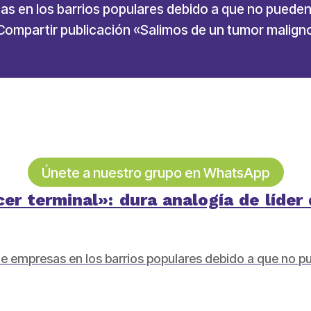
sas en los barrios populares debido a que no pueden
ompartir publicación «Salimos de un tumor maligno
Únete a nuestro grupo en WhatsApp
r terminal»: dura analogía de líder
 de empresas en los barrios populares debido a que no p