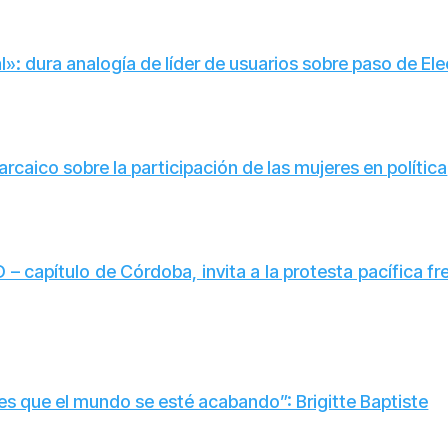
: dura analogía de líder de usuarios sobre paso de Elec
 arcaico sobre la participación de las mujeres en política
– capítulo de Córdoba, invita a la protesta pacífica fre
 es que el mundo se esté acabando”: Brigitte Baptiste