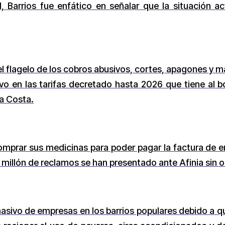
PM, Barrios fue enfático en señalar que la situación 
el flagelo de los cobros abusivos, cortes, apagones y ma
o en las tarifas decretado hasta 2026 que tiene al bo
la Costa.
mprar sus medicinas para poder pagar la factura de e
 millón de reclamos se han presentado ante Afinia sin o
masivo de empresas en los barrios populares debido a q