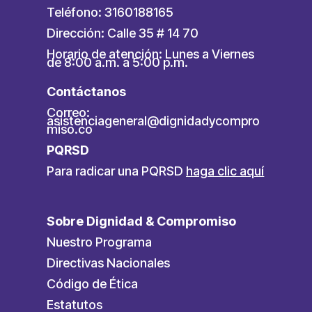
Teléfono: 3160188165
Dirección: Calle 35 # 14 70
Horario de atención: Lunes a Viernes
de 8:00 a.m. a 5:00 p.m.
Contáctanos
Correo:
asistenciageneral@dignidadycompro
miso.co
PQRSD
Para radicar una PQRSD
haga clic aquí
Sobre Dignidad & Compromiso
Nuestro Programa
Directivas Nacionales
Código de Ética
Estatutos