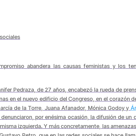
 sociales
mpromiso abandera las causas feministas y los te
ifer Pedraza, de 27 años, encabezó la rueda de prens
s en el nuevo edificio del Congreso, en el corazón de
García de la Torre, Juana Afanador, Mónica Godoy y
Á
a–, denunciaron, por enésima ocasión, la difusión de un 
misma izquierda. Y más concretamente, las amenazas
 Gustavo Petro, que en las redes sociales se hace llama