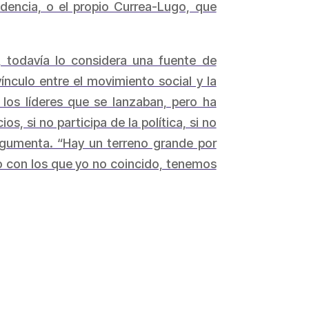
idencia, o el propio Currea-Lugo, que
c, todavía lo considera una fuente de
vínculo entre el movimiento social y la
 los líderes que se lanzaban, pero ha
, si no participa de la política, si no
argumenta. “Hay un terreno grande por
so con los que yo no coincido, tenemos