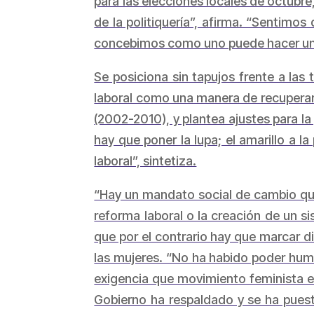
para las elecciones locales de octub
de la politiquería”, afirma. “Sentim
concebimos como uno puede hacer un c
Se posiciona sin tapujos frente a las
laboral como una manera de recuperar 
(2002-2010), y plantea ajustes para la 
hay que poner la lupa; el amarillo a l
laboral”, sintetiza.
“Hay un mandato social de cambio que
reforma laboral o la creación de un s
que por el contrario hay que marcar d
las mujeres. “No ha habido poder huma
exigencia que movimiento feminista e
Gobierno ha respaldado y se ha puest