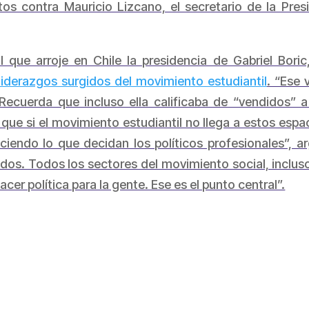
os contra Mauricio Lizcano, el secretario de la Pres
 que arroje en Chile la presidencia de Gabriel Bori
liderazgos surgidos del movimiento estudiantil
. “Ese 
 Recuerda que incluso ella calificaba de “vendidos” a
e si el movimiento estudiantil no llega a estos espacios
eciendo lo que decidan los políticos profesionales”, 
dos. Todos los sectores del movimiento social, inclu
cer política para la gente. Ese es el punto central”.