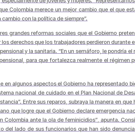
re, especialmente de jóvenes y mujeres. “Representamo
os que Colombia merece un mejor cambio que el que est
ambio con la política de siempre”.
 tres grandes reformas sociales que el Gobierno prete
los derechos que los trabajadores perdieron durante el
pensional y la sanitaria. “En un semáforo, le pondría el 
a pensional, para que fortalezca realmente el régimen p
 en algunos aspectos el Gobierno ha representado bien
istema nacional de cuidado en el Plan Nacional de Desa
istancia”. Entre sus reparos, subraya la manera en que
no que logre que el Gobierno declare emergencia naci
n Colombia ante la ola de feminicidios
”
, apunta. Cons
o del lado de sus funcionarios que han sido denunciad