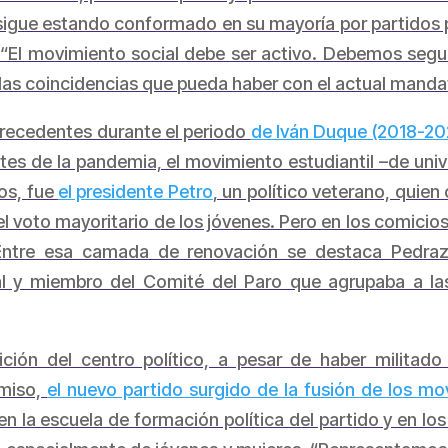
igue estando conformado en su mayoría por partidos po
o. “El movimiento social debe ser activo. Debemos seg
e las coincidencias que pueda haber con el actual mandat
 precedentes durante el periodo
de Iván Duque (2018-20
tes de la pandemia, el movimiento estudiantil –de univ
cos, fue
el presidente Petro
, un político veterano, quien
l voto mayoritario de los jóvenes. Pero en los comicio
. Entre esa camada de renovación se destaca Pedraza
nal y miembro del Comité del Paro que agrupaba a l
ción del centro político, a pesar de haber militado
omiso,
el nuevo partido surgido de la fusión de los m
en la escuela de formación política del partido y en l