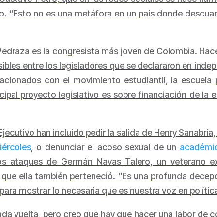
o. “Esto no es una metáfora en un país donde descua
Pedraza es la congresista más joven de Colombia. Hace
sibles entre los legisladores que se declararon en inde
acionados con el movimiento estudiantil, la escuela p
cipal proyecto legislativo es sobre financiación de la 
ecutivo han incluido pedir la salida de Henry Sanabria, 
iércoles
, o denunciar el acoso sexual de un
académic
 los ataques de Germán Navas Talero, un veterano e
l que ella también perteneció. “Es una profunda decepc
ra mostrar lo necesaria que es nuestra voz en política”
a vuelta, pero creo que hay que hacer una labor de cont