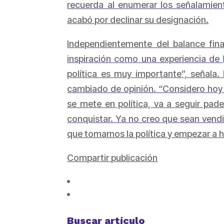
recuerda al enumerar los señalamient
acabó por declinar su designación.
Independientemente del balance final
inspiración como una experiencia de
política es muy importante”, señala.
cambiado de opinión. “Considero hoy qu
se mete en política, va a seguir pad
conquistar. Ya no creo que sean vendi
que tomarnos la política y empezar a ha
Compartir publicación
Buscar artículo