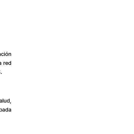
nción
a red
.
alud,
obada