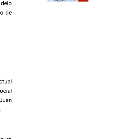
odelo
io de
ctual
ocial
 Juan
.