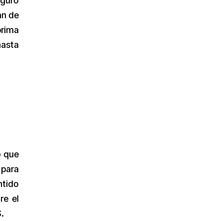
eguro
an de
prima
hasta
o que
 para
ntido
re el
.