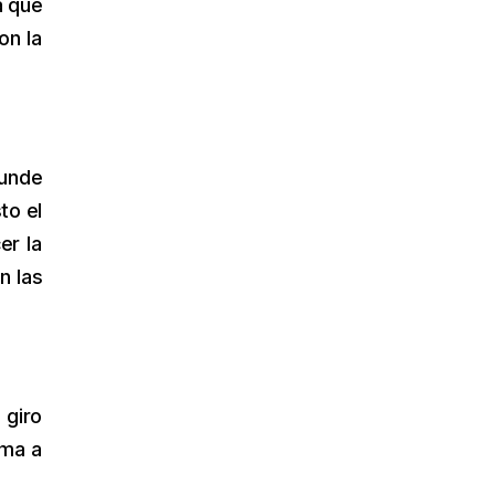
a que
on la
funde
to el
er la
n las
 giro
rma a