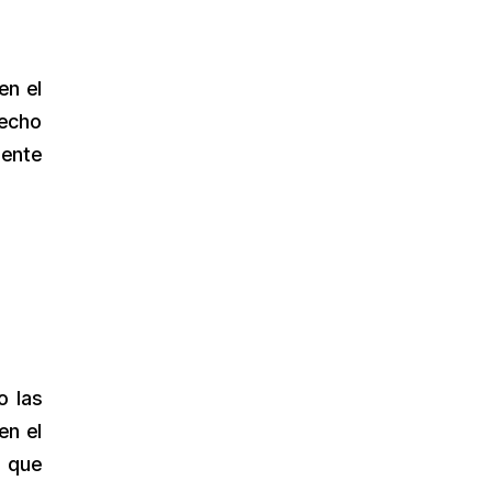
en el
recho
mente
o las
en el
l que