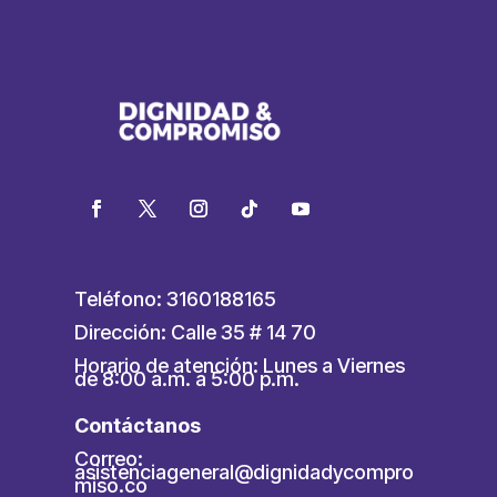
Teléfono: 3160188165
Dirección: Calle 35 # 14 70
Horario de atención: Lunes a Viernes
de 8:00 a.m. a 5:00 p.m.
Contáctanos
Correo:
asistenciageneral@dignidadycompro
miso.co