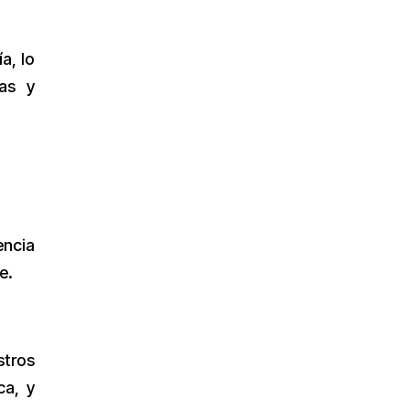
a, lo
ras y
encia
e.
stros
ca, y