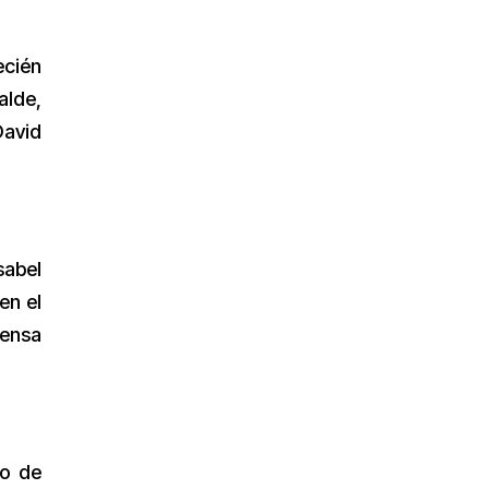
ecién
alde,
David
sabel
en el
fensa
so de