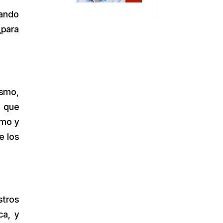
nando
¿para
ismo,
s que
smo y
e los
stros
ca, y