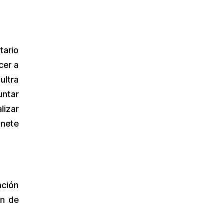
tario
cer a
ultra
untar
lizar
inete
ación
ón de