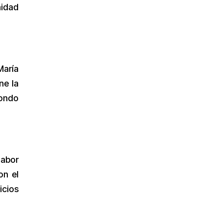
nidad
María
ne la
Fondo
abor
on el
icios