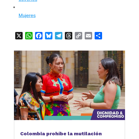
Mujeres
X
WhatsApp
Facebook
Bluesky
Telegram
Threads
Copy
Email
Compartir
Link
Colombia prohíbe la mutilación