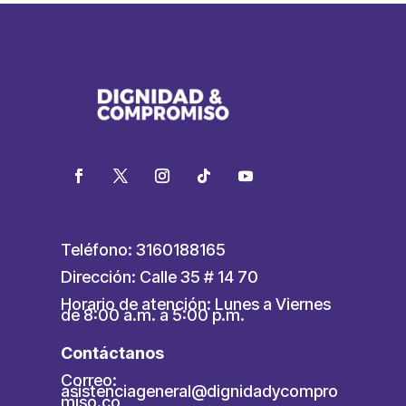
Teléfono: 3160188165
Dirección: Calle 35 # 14 70
Horario de atención: Lunes a Viernes
de 8:00 a.m. a 5:00 p.m.
Contáctanos
Correo:
asistenciageneral@dignidadycompro
miso.co