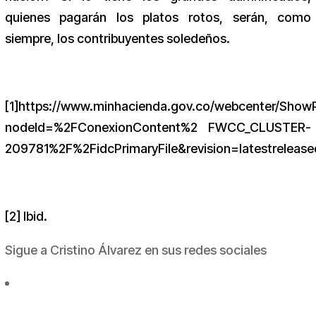
quienes pagarán los platos rotos, serán, como
siempre, los contribuyentes soledeños.
[1]https://www.minhacienda.gov.co/webcenter/Show
nodeId=%2FConexionContent%2 FWCC_CLUSTER-
209781%2F%2FidcPrimaryFile&revision=latestrelease
[2] Ibid.
Sigue a Cristino Álvarez en sus redes sociales