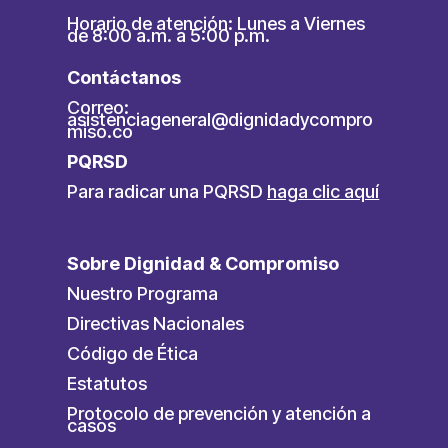
Horario de atención: Lunes a Viernes
de 8:00 a.m. a 5:00 p.m.
Contáctanos
Correo:
asistenciageneral@dignidadycompro
miso.co
PQRSD
Para radicar una PQRSD
haga clic aquí
Sobre Dignidad & Compromiso
Nuestro Programa
Directivas Nacionales
Código de Ética
Estatutos
Protocolo de prevención y atención a
casos